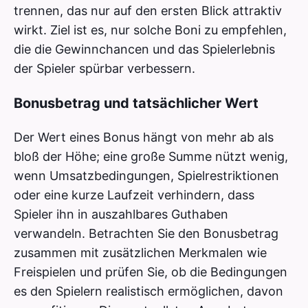
trennen, das nur auf den ersten Blick attraktiv
wirkt. Ziel ist es, nur solche Boni zu empfehlen,
die die Gewinnchancen und das Spielerlebnis
der Spieler spürbar verbessern.
Bonusbetrag und tatsächlicher Wert
Der Wert eines Bonus hängt von mehr ab als
bloß der Höhe; eine große Summe nützt wenig,
wenn Umsatzbedingungen, Spielrestriktionen
oder eine kurze Laufzeit verhindern, dass
Spieler ihn in auszahlbares Guthaben
verwandeln. Betrachten Sie den Bonusbetrag
zusammen mit zusätzlichen Merkmalen wie
Freispielen und prüfen Sie, ob die Bedingungen
es den Spielern realistisch ermöglichen, davon