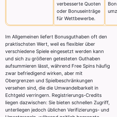
verbesserte Quoten
Bon
oder Bonuseinträge
umz
für Wettbewerbe.
Im Allgemeinen liefert Bonusguthaben oft den
praktischsten Wert, weil es flexibler über
verschiedene Spiele eingesetzt werden kann
und sich zu größeren getesteten Guthaben
aufsummieren lässt, während Free Spins häufig
zwar befriedigend wirken, aber mit
Obergrenzen und Spielbeschränkungen
versehen sind, die die Umwandelbarkeit in
Echtgeld verringern. Registrierungs-Credits
liegen dazwischen: Sie bieten schnellen Zugriff,
unterliegen jedoch üblichen Verifizierungs- und