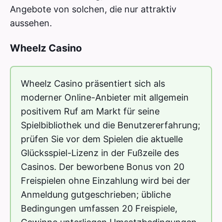
Angebote von solchen, die nur attraktiv
aussehen.
Wheelz Casino
Wheelz Casino präsentiert sich als
moderner Online-Anbieter mit allgemein
positivem Ruf am Markt für seine
Spielbibliothek und die Benutzererfahrung;
prüfen Sie vor dem Spielen die aktuelle
Glücksspiel-Lizenz in der Fußzeile des
Casinos. Der beworbene Bonus von 20
Freispielen ohne Einzahlung wird bei der
Anmeldung gutgeschrieben; übliche
Bedingungen umfassen 20 Freispiele,