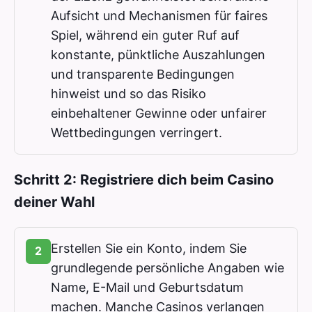
Aufsicht und Mechanismen für faires
Spiel, während ein guter Ruf auf
konstante, pünktliche Auszahlungen
und transparente Bedingungen
hinweist und so das Risiko
einbehaltener Gewinne oder unfairer
Wettbedingungen verringert.
Schritt 2: Registriere dich beim Casino
deiner Wahl
Erstellen Sie ein Konto, indem Sie
2
grundlegende persönliche Angaben wie
Name, E-Mail und Geburtsdatum
machen. Manche Casinos verlangen