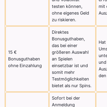
testen können,
mit
ohne eigenes Geld
Aus
zu riskieren.
Direktes
Bonusguthaben,
Hat
das bei einer
Ums
15 €
größeren Auswahl
unte
Bonusguthaben
an Spielen
und
ohne Einzahlung
einsetzbar ist und
Aus
somit mehr
den
Testmöglichkeiten
bietet als nur Spins.
Sofort bei der
Anmeldung