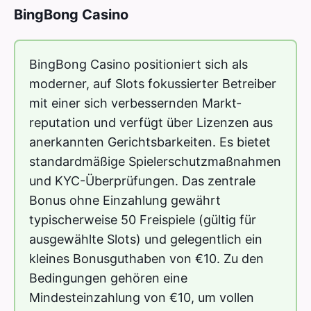
BingBong Casino
BingBong Casino positioniert sich als
moderner, auf Slots fokussierter Betreiber
mit einer sich verbessernden Markt­
reputation und verfügt über Lizenzen aus
anerkannten Gerichtsbarkeiten. Es bietet
standardmäßige Spielerschutzmaßnahmen
und KYC-Überprüfungen. Das zentrale
Bonus ohne Einzahlung gewährt
typischerweise 50 Freispiele (gültig für
ausgewählte Slots) und gelegentlich ein
kleines Bonusguthaben von €10. Zu den
Bedingungen gehören eine
Mindesteinzahlung von €10, um vollen