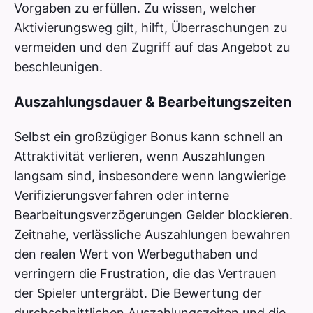
Vorgaben zu erfüllen. Zu wissen, welcher
Aktivierungsweg gilt, hilft, Überraschungen zu
vermeiden und den Zugriff auf das Angebot zu
beschleunigen.
Auszahlungsdauer & Bearbeitungszeiten
Selbst ein großzügiger Bonus kann schnell an
Attraktivität verlieren, wenn Auszahlungen
langsam sind, insbesondere wenn langwierige
Verifizierungsverfahren oder interne
Bearbeitungsverzögerungen Gelder blockieren.
Zeitnahe, verlässliche Auszahlungen bewahren
den realen Wert von Werbeguthaben und
verringern die Frustration, die das Vertrauen
der Spieler untergräbt. Die Bewertung der
durchschnittlichen Auszahlungszeiten und die