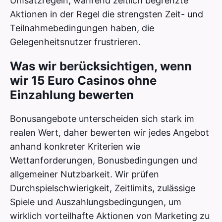
Umsatzregeln, während zeitlich begrenzte
Aktionen in der Regel die strengsten Zeit- und
Teilnahmebedingungen haben, die
Gelegenheitsnutzer frustrieren.
Was wir berücksichtigen, wenn
wir 15 Euro Casinos ohne
Einzahlung bewerten
Bonusangebote unterscheiden sich stark im
realen Wert, daher bewerten wir jedes Angebot
anhand konkreter Kriterien wie
Wettanforderungen, Bonusbedingungen und
allgemeiner Nutzbarkeit. Wir prüfen
Durchspielschwierigkeit, Zeitlimits, zulässige
Spiele und Auszahlungsbedingungen, um
wirklich vorteilhafte Aktionen von Marketing zu