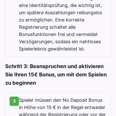
eine Identitätsprüfung, die wichtig ist,
um spätere Auszahlungen reibungslos
zu ermöglichen. Eine korrekte
Registrierung schaltet alle
Bonusfunktionen frei und vermeidet
Verzögerungen, sodass ein nahtloses
Spielerlebnis gewährleistet ist.
Schritt 3: Beanspruchen und aktivieren
Sie Ihren 15€ Bonus, um mit dem Spielen
zu beginnen
Spieler müssen den No Deposit Bonus
3
in Höhe von 15 € in der Regel entweder
während der Registrierung oder vor der